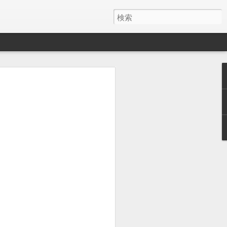
。
昨日より風
くがこれ以上