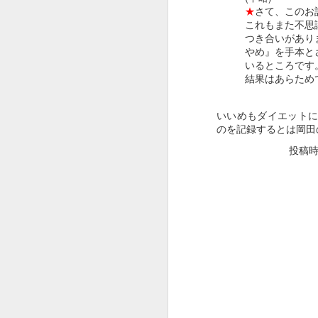
★
さて、このお
これもまた不思
ToDo
つき合いがあり
やめ』を手本と
ToDo
いるところです
結果はあらため
ToDo
いいめもダイエット
NETSUKE for iPhone5
のを記録するとは岡田
投稿
ToDo
グープ皮脂&amp;角質除去クリーム【4.5ポンド/2.025kg×3本セット】【送料無料】 Groomer's Goop Degreaser Cream
1
ToDo
あまえんぼ においを吸収する猫砂
ToDo
ToDo