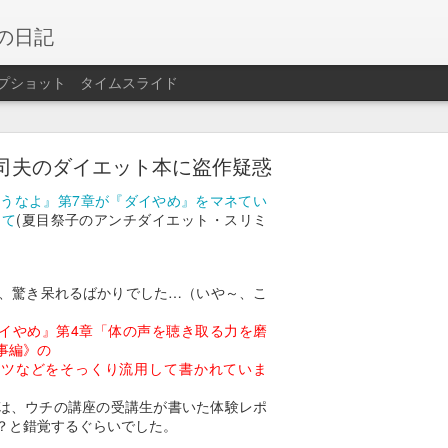
の日記
プショット
タイムスライド
大洗サンビーチ2025
司夫のダイエット本に盗作疑惑
うなよ』第7章が『ダイやめ』をマネてい
大洗サンビーチ海水浴場に。鉾田より大きくて海水浴客も多くて活気がある
えて
(夏目祭子のアンチダイエット・スリミ
時半ごろまで海に浸かっていた。遠浅の海岸だがロープ付近まで行くと足は着
、驚き呆れるばかりでした…（いや～、こ
イやめ』第4章「体の声を聴き取る力を磨
事編》の
コツなどをそっくり流用して書かれていま
は、ウチの講座の受講生が書いた体験レポ
？と錯覚するぐらいでした。