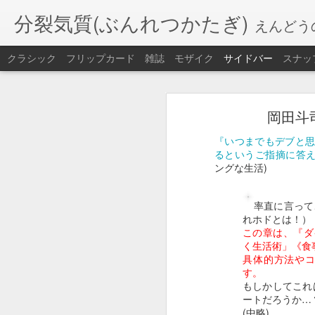
分裂気質(ぶんれつかたぎ)
えんどう
クラシック
フリップカード
雑誌
モザイク
サイドバー
スナッ
大洗サンビーチ2025
岡田斗
大竹海岸鉾田海水浴場2025
2025年
8月8日(
)
金
『いつまでもデブと思
旅籠屋のパンとコーヒーで朝食をとり
映画『室町無頼』蓮田兵衛のリーダーシップについて
るというご指摘に答
9
10
が弱くて波も穏やか。
時過ぎから
ングな生活)
行ったら危険だと思った。
帝都を滅ぼす強い意志(帝都物語、AKIRA、天気の子)
率直に言って
湯を沸かすほどの熱い妄執
れホドとは！）
この章は、『ダ
無題
く生活術」《食
具体的方法や
す。
ToDo
もしかしてこれ
ートだろうか…
ToDo
(中略)