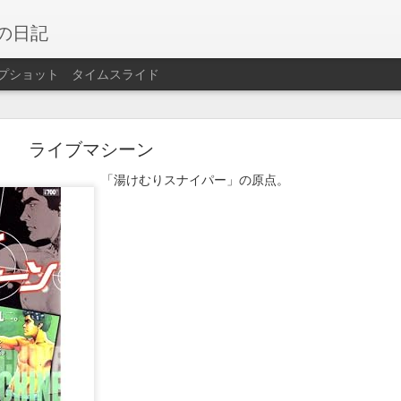
の日記
プショット
タイムスライド
大洗サンビーチ2025
ライブマシーン
「湯けむりスナイパー」の原点。
大洗サンビーチ海水浴場に。鉾田より大きくて海水浴客も多くて活気がある
時半ごろまで海に浸かっていた。遠浅の海岸だがロープ付近まで行くと足は着