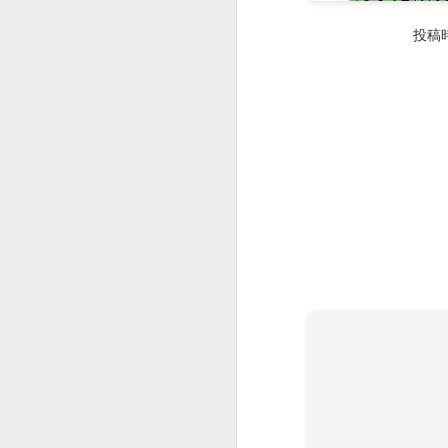
投稿
ToDo
ToDo
ToDo
NETSUKE for iPhone5
ToDo
グープ皮脂&amp;角質除去クリーム【4.5ポンド/2.025kg×3本セット】【送料無料】 Groomer's Goop Degreaser Cream
1
ToDo
あまえんぼ においを吸収する猫砂
ToDo
ToDo