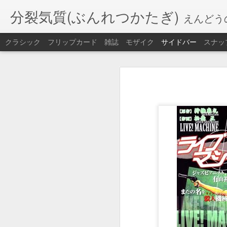
分裂気質(ぶんれつかたぎ)
えんどう
クラシック
フリップカード
雑誌
モザイク
サイドバー
スナッ
大洗サンビーチ2025
大竹海岸鉾田海水浴場2025
2025年
8月8日(
)
金
旅籠屋のパンとコーヒーで朝食をとり
映画『室町無頼』蓮田兵衛のリーダーシップについて
9
10
が弱くて波も穏やか。
時過ぎから
行ったら危険だと思った。
帝都を滅ぼす強い意志(帝都物語、AKIRA、天気の子)
湯を沸かすほどの熱い妄執
無題
ToDo
ToDo