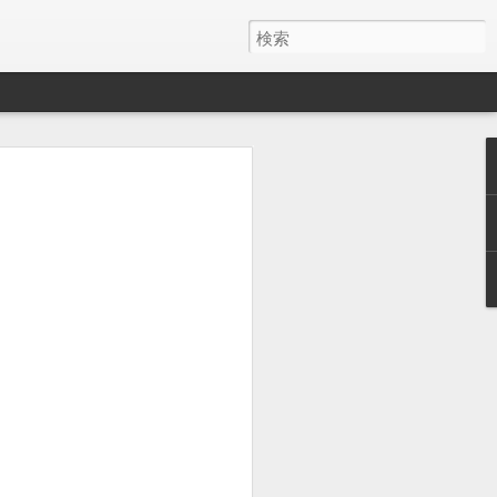
。
昨日より風
くがこれ以上