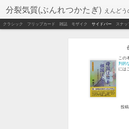
分裂気質(ぶんれつかたぎ)
えんどう
クラシック
フリップカード
雑誌
モザイク
サイドバー
スナッ
大洗サンビーチ2025
大竹海岸鉾田海水浴場2025
2025年
8月8日(
)
金
この
旅籠屋のパンとコーヒーで朝食をとり
映画『室町無頼』蓮田兵衛のリーダーシップについて
判的
9
10
が弱くて波も穏やか。
時過ぎから
には
行ったら危険だと思った。
帝都を滅ぼす強い意志(帝都物語、AKIRA、天気の子)
湯を沸かすほどの熱い妄執
無題
投
ToDo
ToDo