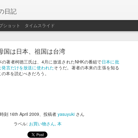
の日記
プショット
タイムスライド
大洗サンビーチ2025
母国は日本、祖国は台湾
本の著者柯徳三氏は、4月に放送されたNHKの番組で
日本に批
大洗サンビーチ海水浴場に。鉾田より大きくて海水浴客も多くて活気がある
な発言だけを放送に使われた
そうだ。著者の本来の主張を知る
時半ごろまで海に浸かっていた。遠浅の海岸だがロープ付近まで行くと足は着
この本を読むべきだろう。
稿時刻
16th April 2009
、投稿者
yasuyuki
さん
ラベル:
お買い物さん
本