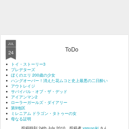
JUL
ToDo
24
トイ・ストーリー3
プレデターズ
ぼくのエリ 200歳の少女
ハングオーバー！消えた花ムコと史上最悪の二日酔い
アウトレイジ
サバイバル・オブ・ザ・デッド
アイアンマン2
ローラーガールズ・ダイアリー
第9地区
ミレニアム ドラゴン・タトゥーの女
母なる証明
投稿時刻
24th July 2010
、投稿者
yasuyuki
さん