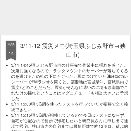
3/11-12 震災メモ(埼玉県ふじみ野市→狭
MAR
14
山市)
3/11 14:45頃 ふじみ野市内の仕事先で作業中に揺れを感じた。
次第に強くなるので、ラックマウントのサーバーが落ちてくる
のを避けるため机の下にもぐった。耳につけていたBluetoothレ
シーバーでFMラジオを聞くと、震源地は宮城県沖、宮城県内で
震度7とのことだった。震源がそんなに遠いのに埼玉県南部でこ
れだけの揺れということはマグニチュードも相当大きいと予想
した
3/11 15:00頃 3G網を使ったテストを行っていたが輻輳で全く接
続できない
3/11 15:15頃 3G網が輻輳しているので今日はテストにならず、
自宅が心配なので徒歩で帰宅したいと研究員さんに申し出て徒
歩で帰宅。狭山市内の自宅までは最短距離で約12キロ。徒歩約