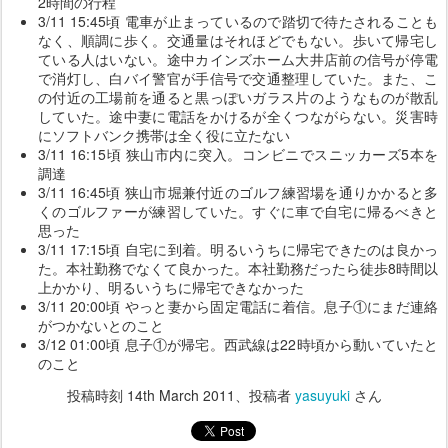
2時間の行程
3/11 15:45頃 電車が止まっているので踏切で待たされることも
なく、順調に歩く。交通量はそれほどでもない。歩いて帰宅し
ている人はいない。途中カインズホーム大井店前の信号が停電
で消灯し、白バイ警官が手信号で交通整理していた。また、こ
の付近の工場前を通ると黒っぽいガラス片のようなものが散乱
していた。途中妻に電話をかけるが全くつながらない。災害時
にソフトバンク携帯は全く役に立たない
3/11 16:15頃 狭山市内に突入。コンビニでスニッカーズ5本を
調達
3/11 16:45頃 狭山市堀兼付近のゴルフ練習場を通りかかると多
くのゴルファーが練習していた。すぐに車で自宅に帰るべきと
思った
3/11 17:15頃 自宅に到着。明るいうちに帰宅できたのは良かっ
た。本社勤務でなくて良かった。本社勤務だったら徒歩8時間以
上かかり、明るいうちに帰宅できなかった
3/11 20:00頃 やっと妻から固定電話に着信。息子①にまだ連絡
がつかないとのこと
3/12 01:00頃 息子①が帰宅。西武線は22時頃から動いていたと
のこと
投稿時刻
14th March 2011
、投稿者
yasuyuki
さん